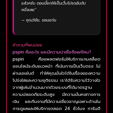
แล้วครับ ตอนนี้ยกให้เป็นเว็บโปรดอันดับ
หนึ่งเลย”
— คุณวิชัย, ขอนแก่น
คำถามที่พบบ่อย
pspin คืออะไร และมีความน่าเชื่อถือแค่ไหน?
pspin คือแพลตฟอร์มให้บริการเกมสล็อต
ออนไลน์ระดับแนวหน้า ที่เน้นการเป็นเว็บตรง ไม่
ผ่านเอเย่นต์ ทำให้คุณมั่นใจได้ในเรื่องของความ
โปร่งใสและความยุติธรรม เราได้รับความไว้วางใจ
จากผู้เล่นจำนวนมากด้วยระบบที่ได้มาตรฐาน
ความปลอดภัยระดับสูง มีความมั่นคงทางการ
เงิน และทีมงานที่มีความเชี่ยวชาญเฉพาะด้านใน
การดูแลและให้บริการตลอด 24 ชั่วโมง การันตี