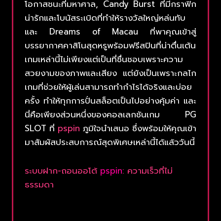
โอกาสชนะที่มหาศาล, Candy Burst ที่มีกราฟิก
น่ารักและโบนัสระเบิดที่ทำให้รางวัลใหญ่หล่นทับ
และ Dreams of Macau ที่พาคุณเข้าสู่
บรรยากาศคาสิโนสุดหรูพร้อมฟรีสปินที่น่าตื่นเต้น
เกมเหล่านี้ไม่เพียงแต่เป็นที่ชื่นชอบเพราะความ
สวยงามของภาพและเสียง แต่ยังเป็นเพราะกลไก
เกมที่ช่วยให้ผู้เล่นสามารถทำกำไรได้จริงและบ่อย
ครั้ง ทำให้ทุกการปั่นสล็อตเป็นไปอย่างคุ้มค่า และ
นี่คือเพียงส่วนหนึ่งของคอลเลกชันเกม PG
SLOT ที่
pspin
ภูมิใจนำเสนอ ซึ่งพร้อมให้คุณเข้า
มาสัมผัสประสบการณ์สุดพิเศษเหล่านี้ได้แล้ววันนี้
ระบบฝาก-ถอนออโต้
pspin
: ความเร็วที่ไม่
ธรรมดา