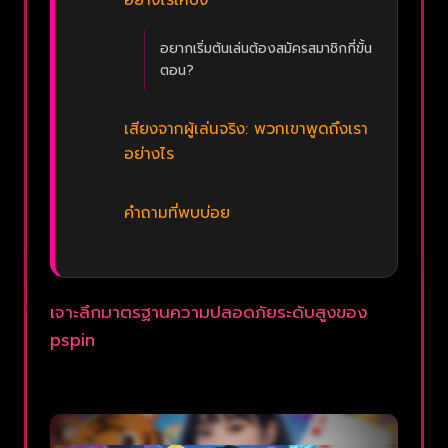
อยากเริ่มต้นเล่นต้องสมัครสมาชิกกี่ขั้น
ตอน?
เสียงจากผู้เล่นจริง: พวกเขาพูดถึงเรา
อย่างไร
คำถามที่พบบ่อย
เจาะลึกมาตรฐานความปลอดภัยระดับสูงของ
pspin