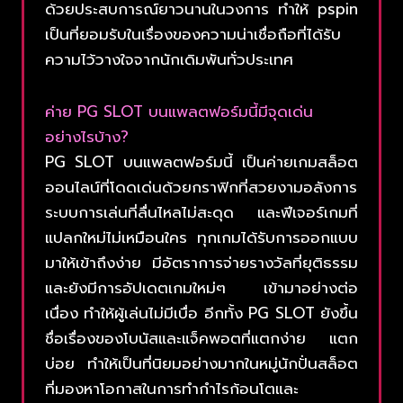
ด้วยประสบการณ์ยาวนานในวงการ ทำให้ pspin
เป็นที่ยอมรับในเรื่องของความน่าเชื่อถือที่ได้รับ
ความไว้วางใจจากนักเดิมพันทั่วประเทศ
ค่าย PG SLOT บนแพลตฟอร์มนี้มีจุดเด่น
อย่างไรบ้าง?
PG SLOT บนแพลตฟอร์มนี้ เป็นค่ายเกมสล็อต
ออนไลน์ที่โดดเด่นด้วยกราฟิกที่สวยงามอลังการ
ระบบการเล่นที่ลื่นไหลไม่สะดุด และฟีเจอร์เกมที่
แปลกใหม่ไม่เหมือนใคร ทุกเกมได้รับการออกแบบ
มาให้เข้าถึงง่าย มีอัตราการจ่ายรางวัลที่ยุติธรรม
และยังมีการอัปเดตเกมใหม่ๆ เข้ามาอย่างต่อ
เนื่อง ทำให้ผู้เล่นไม่มีเบื่อ อีกทั้ง PG SLOT ยังขึ้น
ชื่อเรื่องของโบนัสและแจ็คพอตที่แตกง่าย แตก
บ่อย ทำให้เป็นที่นิยมอย่างมากในหมู่นักปั่นสล็อต
ที่มองหาโอกาสในการทำกำไรก้อนโตและ