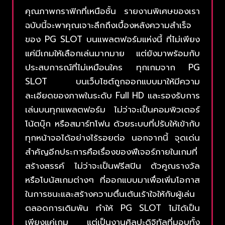
คุณภาพกราฟิกที่เหนือชั้น รายงานพิเศษของเรา
ฉบับนี้จะพาคุณเจาะลึกถึงเบื้องหลังความสำเร็จ
ของ PG SLOT บนแพลตฟอร์มแห่งนี้ ที่ไม่เพียง
แค่มีเกมให้เลือกเล่นมากมาย แต่ยังมาพร้อมกับ
ประสบการณ์ที่ไม่เหมือนใคร ทุกเกมจาก PG
SLOT บนเว็บไซต์ถูกออกแบบมาให้มีความ
ละเอียดของภาพในระดับ Full HD และรองรับการ
เล่นบนทุกแพลตฟอร์ม ไม่ว่าจะเป็นคอมพิวเตอร์
โน้ตบุ๊ก หรือสมาร์ทโฟน ด้วยระบบที่ปรับให้เข้ากับ
ทุกหน้าจอได้อย่างไร้รอยต่อ นอกจากนี้ จุดเด่น
สำคัญอีกประการคือเรื่องของฟีเจอร์ภายในเกมที่
สร้างสรรค์ ไม่ว่าจะเป็นฟรีสปิน ตัวคูณรางวัล
หรือโบนัสเกมต่างๆ ที่ออกแบบมาเพื่อเพิ่มโอกาส
ในการชนะและสร้างความตื่นเต้นเร้าใจให้กับผู้เล่น
ตลอดการเดิมพัน ทำให้ PG SLOT ไม่ได้เป็น
เพียงแค่เกม แต่เป็นงานศิลปะดิจิทัลที่มอบทั้ง