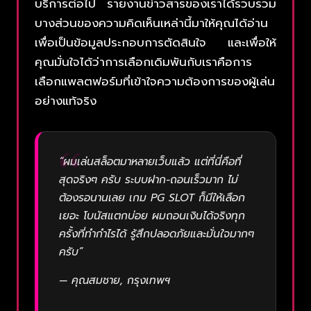
บริการต่อไป รายงานข่าวสารของเราได้รวบรวม
บางส่วนของความคิดเห็นเหล่านี้มาให้คุณได้อ่าน
เพื่อเป็นข้อมูลประกอบการตัดสินใจ และเพื่อให้
คุณมั่นใจได้ว่าการเลือกเดิมพันกับเราคือการ
เลือกแพลตฟอร์มที่เข้าใจความต้องการของผู้เล่น
อย่างแท้จริง
“ผมเล่นสล็อตมาหลายเว็บแล้ว แต่ที่นี่คือที่
สุดจริงๆ ครับ ระบบฝาก-ถอนเร็วมาก ไม่
ต้องรอนานเลย เกม PG SLOT ก็มีให้เลือก
เยอะ โบนัสแตกบ่อย ผมถอนเงินได้จริงทุก
ครั้งที่ทำกำไรได้ รู้สึกปลอดภัยและมั่นใจมากๆ
ครับ”
— คุณสมชาย, กรุงเทพฯ