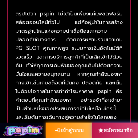
สรุปได้ว่า pspin ไม่ได้เป็นเพียงแค่แพลตฟอร์ม
สล็อตออนไลน์ทั่วไป แต่คือผู้นำในการสร้าง
มาตรฐานใหม่แห่งความน่าเชื่อถือและความ
ปลอดภัยในวงการ ด้วยการผสานรวมเอาเกม
PG SLOT คุณภาพสูง ระบบการเงินอัตโนมัติที่
รวดเร็ว และการบริการลูกค้าที่เป็นเลิศเข้าไว้ด้วย
กัน ทำให้ทุกการเดิมพันของคุณเต็มไปด้วยความ
มั่นใจและความสนุกสนาน หากคุณกำลังมองหา
ทางเข้าเล่นเกมสล็อตที่มั่นคง ปลอดภัย และเต็ม
ไปด้วยโอกาสในการทำกำไรมหาศาล pspin คือ
คำตอบที่คุณกำลังมองหา อย่ารอช้าที่จะเข้ามา
เป็นส่วนหนึ่งของประสบการณ์ที่ไม่เหมือนใครนี้
และเริ่มต้นการเดินทางสู่ความสำเร็จในโลกของ
สล็อตออนไลน์กับเราได้เลยวันนี้ เราพร้อมดูแล
เข้าสู่ระบบ
สมัครสมาชิก
คุณในทุกย่างก้าวของการเดิมพัน มาร่วมสัมผัส