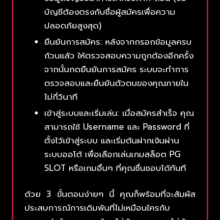
บัญชีต้องตรงกับชื่อผู้สมัครเพื่อความ
ปลอดภัยสูงสุด)
ยืนยันการสมัคร: หลังจากกรอกข้อมูลครบ
ถ้วนแล้ว ให้ตรวจสอบความถูกต้องอีกครั้ง
จากนั้นกดยืนยันการสมัคร ระบบจะทำการ
ตรวจสอบและยืนยันตัวตนของคุณภายใน
ไม่กี่วินาที
เข้าสู่ระบบและเริ่มเล่น: เมื่อสมัครสำเร็จ คุณ
สามารถใช้ Username และ Password ที่
ตั้งไว้เข้าสู่ระบบ และเริ่มต้นฝากเงินผ่าน
ระบบออโต้ เพื่อเลือกเล่นเกมสล็อต PG
SLOT หรือเกมอื่นๆ ที่คุณชื่นชอบได้ทันที
ด้วย 3 ขั้นตอนง่ายๆ นี้ คุณก็พร้อมที่จะสัมผัส
ประสบการณ์การเดิมพันที่ไม่เหมือนใครกับ