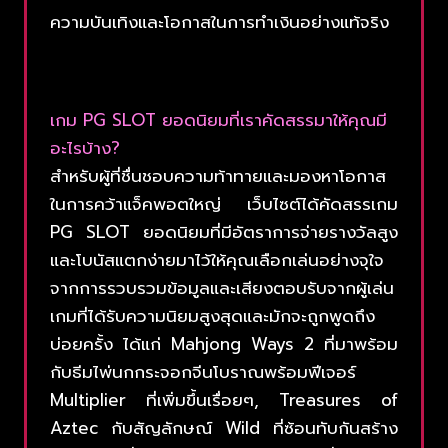
ความบันเทิงและโอกาสในการทำเงินอย่างแท้จริง
เกม PG SLOT ยอดนิยมที่เราคัดสรรมาให้คุณมี
อะไรบ้าง?
สำหรับผู้ที่ชื่นชอบความท้าทายและมองหาโอกาส
ในการคว้าแจ็คพอตใหญ่ เว็บไซต์ได้คัดสรรเกม
PG SLOT ยอดนิยมที่มีอัตราการจ่ายรางวัลสูง
และโบนัสแตกง่ายมาไว้ให้คุณเลือกเล่นอย่างจุใจ
จากการรวบรวมข้อมูลและเสียงตอบรับจากผู้เล่น
เกมที่ได้รับความนิยมสูงสุดและมักจะถูกพูดถึง
บ่อยครั้ง ได้แก่ Mahjong Ways 2 ที่มาพร้อม
กับธีมไพ่นกกระจอกจีนโบราณพร้อมฟีเจอร์
Multiplier ที่เพิ่มขึ้นเรื่อยๆ, Treasures of
Aztec กับสัญลักษณ์ Wild ที่ซ้อนทับกันสร้าง