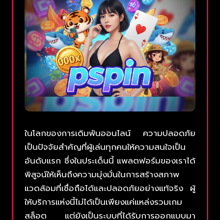
ในโลกของการเดิมพันออนไลน์ ความปลอดภัย
เป็นปัจจัยสำคัญที่ผู้เล่นทุกคนให้ความสนใจเป็น
อันดับแรก ซึ่งในประเด็นนี้ แพลตฟอร์มของเราได้
พิสูจน์ให้เห็นถึงความมุ่งมั่นในการสร้างสภาพ
แวดล้อมที่เชื่อถือได้และปลอดภัยอย่างแท้จริง ผู้
ให้บริการแห่งนี้ไม่ได้เป็นเพียงแค่แหล่งรวมเกม
สล็อต แต่ยังเป็นระบบที่ได้รับการออกแบบมา