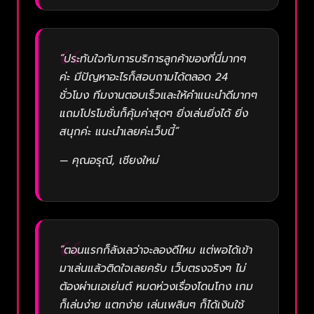
“ประทับใจกับการบริการลูกค้าของที่นี่มากๆ
ค่ะ มีปัญหาอะไรก็สอบถามได้ตลอด 24
ชั่วโมง ทีมงานตอบเร็วและให้คำแนะนำดีมากๆ
แถมโปรโมชั่นก็คุ้มค่าสุดๆ ยิ่งเล่นยิ่งได้ ยิ่ง
สนุกค่ะ แนะนำเลยค่ะเว็บนี้”
— คุณอรุณี, เชียงใหม่
“ตอนแรกก็ลังเลว่าจะลองดีไหม แต่พอได้เข้า
มาเล่นแล้วติดใจเลยครับ เว็บตรงจริงๆ ไม่
ต้องผ่านเอเย่นต์ หมดห่วงเรื่องโดนโกง เกม
ก็เล่นง่าย แตกง่าย เล่นเพลินๆ ก็ได้เงินใช้