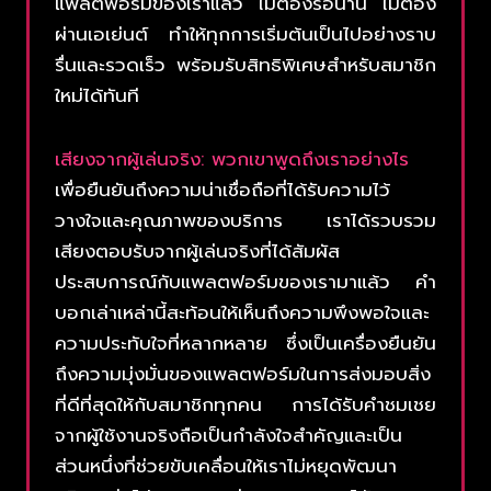
แพลตฟอร์มของเราแล้ว ไม่ต้องรอนาน ไม่ต้อง
ผ่านเอเย่นต์ ทำให้ทุกการเริ่มต้นเป็นไปอย่างราบ
รื่นและรวดเร็ว พร้อมรับสิทธิพิเศษสำหรับสมาชิก
ใหม่ได้ทันที
เสียงจากผู้เล่นจริง: พวกเขาพูดถึงเราอย่างไร
เพื่อยืนยันถึงความน่าเชื่อถือที่ได้รับความไว้
วางใจและคุณภาพของบริการ เราได้รวบรวม
เสียงตอบรับจากผู้เล่นจริงที่ได้สัมผัส
ประสบการณ์กับแพลตฟอร์มของเรามาแล้ว คำ
บอกเล่าเหล่านี้สะท้อนให้เห็นถึงความพึงพอใจและ
ความประทับใจที่หลากหลาย ซึ่งเป็นเครื่องยืนยัน
ถึงความมุ่งมั่นของแพลตฟอร์มในการส่งมอบสิ่ง
ที่ดีที่สุดให้กับสมาชิกทุกคน การได้รับคำชมเชย
จากผู้ใช้งานจริงถือเป็นกำลังใจสำคัญและเป็น
ส่วนหนึ่งที่ช่วยขับเคลื่อนให้เราไม่หยุดพัฒนา