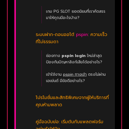
เกม PG SLOT ยอดนิยมที่เราคัดสรร
มาให้คุณมีอะไรบ้าง?
ระบบฝาก-ถอนออโต้
pspin
: ความเร็ว
ที่ไม่ธรรมดา
ช่องทาง
pspin login
ใหม่ล่าสุด
ป้องกันปัญหาลิงก์เสียได้อย่างไร?
เข้าใช้งาน
pspin ทางเข้า
ตรงไม่ผ่าน
เอเย่นต์ มีข้อดีอย่างไร?
โปรโมชั่นและสิทธิพิเศษจากผู้ให้บริการที่
คุณห้ามพลาด
คู่มือฉบับย่อ: เริ่มต้นกับแพลตฟอร์ม
อย่างไรให้ปัง